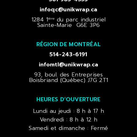
infoqc@unikwrap.ca
1284 1
du parc industriel
ière
Sainte-Marie G6E 3P6
RÉGION DE MONTRÉAL
514-243-6191
infomtl@unikwrap.ca
93, boul. des Entreprises
Boisbriand (Québec) J7G 2T1
HEURES D’OUVERTURE
Lundi au jeudi : 8 h à 17 h
Vendredi : 8 h à 12 h
Samedi et dimanche : Fermé